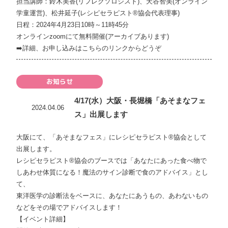
担当講師：鈴木美香(リフレクソロジスト)、天谷智美(オンライン
学童運営)、松井延子(レシピセラピスト®協会代表理事)
日程：2024年4月23日10時～11時45分
オンラインzoomにて無料開催(アーカイブあります)
➡️
詳細、お申し込みはこちらのリンクからどうぞ
お知らせ
4/17(水）大阪・長堀橋「あそまなフェ
2024.04.06
ス」出展します
大阪にて、「あそまなフェス」にレシピセラピスト®協会として
出展します。
レシピセラピスト®協会のブースでは「あなたにあった食べ物で
しあわせ体質になる！魔法のサイン診断で食のアドバイス」とし
て、
東洋医学の診断法をベースに、あなたにあうもの、あわないもの
などをその場でアドバイスします！
【イベント詳細】