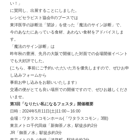
い！」
に賛同し、出展することにしました。
レシピセラピスト協会®︎のブースでは
東洋医学の診断法「望診」を使った「魔法のサイン診断」で、
今のあなたにあっている食材、あわない食材をアドバイスしま
す。
「魔法のサイン診断」は
昨年秋の豊洲、先月の大阪で開催した対面での会場開催イベント
でも大好評でした。
(こちら、事前にご予約いただいた方を優先しますので、ぜひ
お申
し込みフォーム
から
事前お申し込みをお願いいたします）
交通の便がとても良い場所での開催ですので、ぜひお越しくださ
いませ。
第3回「なりたい私になるフェスタ」開催概要
日時：2024年5月11日(土)11:00～16:00
会場：ワタラスコモンホール(「
ワタラスコモン
」3階)
東京メトロ千代田線「新御茶ノ水」駅徒歩約2分
JR「御茶ノ水」駅徒歩約3分
東京メトロ丸ノ内線「淡路町」駅徒歩約2分