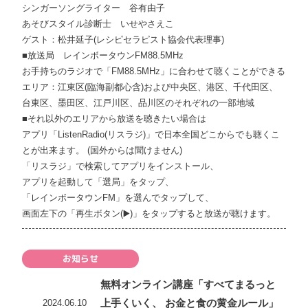
シンガーソングライター 谷有由子
あそびスタイル診断士 いせやさえこ
ゲスト：松井延子(レシピセラピスト協会代表理事)
■放送局 レインボータウンFM88.5MHz
お手持ちのラジオで「FM88.5MHz」に合わせて聴くことができる
エリア：江東区(臨海副都心含)および中央区、港区、千代田区、
台東区、墨田区、江戸川区、品川区のそれぞれの一部地域
■それ以外のエリアから放送を聴きたい場合は
アプリ「ListenRadio(リスラジ)」で日本全国どこからでも聴くこ
とが出来ます。 (国外からは聞けません)
「リスラジ」で検索してアプリをインストール、
アプリを起動して「選局」をタップ、
「レインボータウンFM」を選んでタップして、
画面左下の「再生ボタン(▶️)」をタップすると放送が聴けます。
お知らせ
無料オンライン講座「すべてまるっと
上手くいく、 お金と食の黄金ルール」
2024.06.10