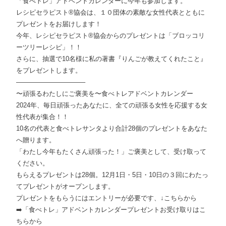
「食べトレ」アドベントカレンダーに今年も参加します。
レシピセラピスト®︎協会は、１０団体の素敵な女性代表とともに
プレゼントをお届けします！
今年、レシピセラピスト®協会からのプレゼントは「ブロッコリ
ーツリーレシピ」！！
さらに、抽選で10名様に私の著書『りんごが教えてくれたこと』
をプレゼントします。
——————————–
〜頑張るわたしにご褒美を〜食べトレアドベントカレンダー
2024年、毎日頑張ったあなたに、全ての頑張る女性を応援する女
性代表が集合！！
10名の代表と食べトレサンタより合計28個のプレゼントをあなた
へ贈ります。
「わたし今年もたくさん頑張った！」ご褒美として、受け取って
ください。
もらえるプレゼントは28個。12月1日・5日・10日の３回にわたっ
てプレゼントがオープンします。
プレゼントをもらうにはエントリーが必要です、↓こちらから
➡️「食べトレ」アドベントカレンダープレゼントお受け取りはこ
ちらから