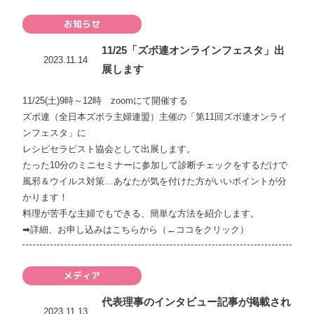
お知らせ
11/25「ズボ連オンラインフェスタ」出
2023.11.14
展します
11/25(土)9時～12時 zoomにて開催する
ズボ連（全日本ズボラ主婦連盟）主催の「
第11回ズボ連オンライ
ンフェスタ
」に
レシピセラピスト協会として出展します。
たった10分のミニセミナーに参加して診断チェックをするだけで
風邪＆ウイルス対策…あなたが気を付けた方がいいポイントが分
かります！
料理が苦手な主婦でもできる、簡単な方法を紹介します。
➡
詳細、お申し込みはこちらから（←ココをクリック）
メディア
代表理事のインタビュー記事が掲載され
2023.11.13