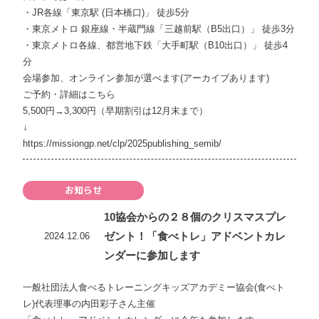
・JR各線「東京駅 (日本橋口)」 徒歩5分
・東京メトロ 銀座線・半蔵門線「三越前駅（B5出口）」 徒歩3分
・東京メトロ各線、都営地下鉄「大手町駅（B10出口）」 徒歩4
分
会場参加、オンライン参加が選べます(アーカイブあります)
ご予約・詳細はこちら
5,500円→3,300円（早期割引は12月末まで）
↓
https://missiongp.net/clp/2025publishing_semib/
お知らせ
10協会からの２８個のクリスマスプレ
ゼント！「食べトレ」アドベントカレ
2024.12.06
ンダーに参加します
一般社団法人食べるトレーニングキッズアカデミー協会(食べト
レ)代表理事の内田彩子さん主催