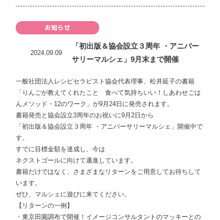
お知らせ
「初出版＆協会設立３周年 ・アニバー
2024.09.09
サリーマルシェ」9月末まで開催
一般社団法人レシピセラピスト協会代表理事、松井延子の書籍
「りんごが教えてくれたこと 食べて気持ちいい！しあわせごは
んメソッド・12のワーク」が9月24日に発売されます。
書籍発売と協会設立3周年のお祝いに9月2日から
「初出版＆協会設立３周年 ・アニバーサリーマルシェ」開催中で
す。
すでに目標金額を達成し、今は
ネクストゴールに向けて邁進しています。
書籍だけではなく、さまざまなリターンをご用意してお待ちして
います。
ぜひ、マルシェに遊びに来てください。
【リターンの一例】
・東京田園調布で開催！イメージコンサルタントのマッキーとの