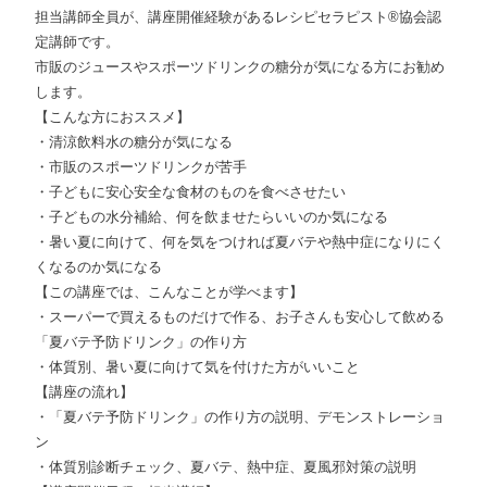
担当講師全員が、講座開催経験があるレシピセラピスト®協会認
定講師です。
市販のジュースやスポーツドリンクの糖分が気になる方にお勧め
します。
【こんな方におススメ】
・清涼飲料水の糖分が気になる
・市販のスポーツドリンクが苦手
・子どもに安心安全な食材のものを食べさせたい
・子どもの水分補給、何を飲ませたらいいのか気になる
・暑い夏に向けて、何を気をつければ夏バテや熱中症になりにく
くなるのか気になる
【この講座では、こんなことが学べます】
・スーパーで買えるものだけで作る、お子さんも安心して飲める
「夏バテ予防ドリンク」の作り方
・体質別、暑い夏に向けて気を付けた方がいいこと
【講座の流れ】
・「夏バテ予防ドリンク」の作り方の説明、デモンストレーショ
ン
・体質別診断チェック、夏バテ、熱中症、夏風邪対策の説明