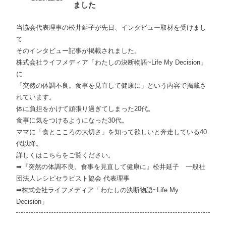
ました
当協会代表理事の松井延子が先日、インタビュー取材を受けまし
て
そのインタビュー記事が掲載されました。
株式会社ライフメディア「わたしの決断物語~Life My Decision」
に
「突然の体調不良。食事を見直して健康に」という内容で掲載さ
れています。
体に負担をかけて頑張り過ぎてしまった20代。
食事に気をつけるようになった30代。
ママに「食とこころの大切さ」を知って欲しいと奔走している40
代以降。
詳しくは
こちら
をご覧ください。
➡
『突然の体調不良。食事を見直して健康に』松井延子 一般社
団法人レシピセラピスト協会 代表理事
➡
株式会社ライフメディア「わたしの決断物語~Life My
Decision」