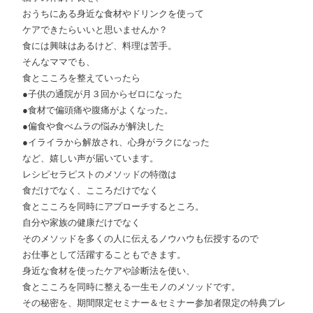
おうちにある身近な食材やドリンクを使って
ケアできたらいいと思いませんか？
食には興味はあるけど、料理は苦手。
そんなママでも、
食とこころを整えていったら
●子供の通院が月３回からゼロになった
●食材で偏頭痛や腹痛がよくなった。
●偏食や食べムラの悩みが解決した
●イライラから解放され、心身がラクになった
など、嬉しい声が届いています。
レシピセラピストのメソッドの特徴は
食だけでなく、こころだけでなく
食とこころを同時にアプローチするところ。
自分や家族の健康だけでなく
そのメソッドを多くの人に伝えるノウハウも伝授するので
お仕事として活躍することもできます。
身近な食材を使ったケアや診断法を使い、
食とこころを同時に整える一生モノのメソッドです。
その秘密を、期間限定セミナー＆セミナー参加者限定の特典プレ