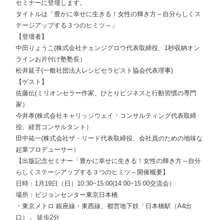
セミナーに登壇します。
タイトルは「豊かに幸せに生きる！女性の輝き方～自分らしくス
テージアップする３つのヒミツ～」
【登壇者】
中田りょうこ(株式会社チェンジグロウ代表取締役、1秒収納オン
ラインお片付け塾塾長）
松井延子(一般社団法人レシピセラピスト協会代表理事)
【ゲスト】
佐藤伝(ミリオンセラー作家、ひとりビジネスと行動習慣の専門
家）
今井孝(株式会社キャリッジウェイ・コンサルティング代表取締
役、経営コンサルタント）
田中祐一(株式会社ザ・リード代表取締役、会社員のための地味な
起業プロデューサー）
【出版記念セミナー「豊かに幸せに生きる！女性の輝き方～自分
らしくステージアップする３つのヒミツ～開催概要】
日時：1月19日（日）10:30~15:00(14:00~15:00交流会）
場所：ビジョンセンター東京日本橋
・東京メトロ 銀座線・東西線、都営地下鉄「日本橋駅（A4出
口）」 徒歩2分