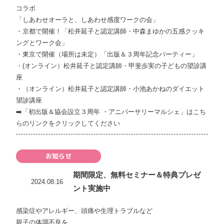
コラボ
「しあわせオーラと、しあわせ感度ワークの会」
​・京都で開催！「松井延子と認定講師・中森まゆかの五感クッキ
ングとワーク会」
​・東京で開催（場所は未定）「出版＆３周年記念パーティー」
・(オンライン）松井延子と認定講師・甲斐歩実の子どもの望診講
座
・（オンライン）松井延子と認定講師・小池あかねのダイエット
望診講座
➡️
「初出版＆協会設立３周年 ・アニバーサリーマルシェ」はこち
らのリンクをクリックしてください
お知らせ
期間限定、無料セミナー＆特典プレゼ
2024.08.16
ント実施中
感染症やアレルギー、頭痛や生理トラブルなど
親子の体調不良を、