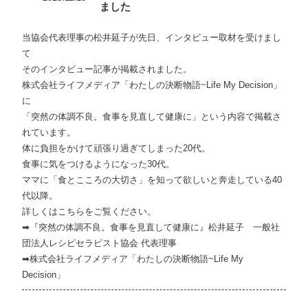
ました
当協会代表理事の松井延子が先日、インタビュー取材を受けまし
て
そのインタビュー記事が掲載されました。
株式会社ライフメディア「わたしの決断物語~Life My Decision」
に
「突然の体調不良。食事を見直して健康に」という内容で掲載さ
れています。
体に負担をかけて頑張り過ぎてしまった20代。
食事に気をつけるようになった30代。
ママに「食とこころの大切さ」を知って欲しいと奔走している40
代以降。
詳しくは
こちら
をご覧ください。
➡
『突然の体調不良。食事を見直して健康に』松井延子 一般社
団法人レシピセラピスト協会 代表理事
➡
株式会社ライフメディア「わたしの決断物語~Life My
Decision」