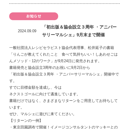
お知らせ
「初出版＆協会設立３周年 ・アニバー
2024.09.09
サリーマルシェ」9月末まで開催
一般社団法人レシピセラピスト協会代表理事、松井延子の書籍
「りんごが教えてくれたこと 食べて気持ちいい！しあわせごは
んメソッド・12のワーク」が9月24日に発売されます。
書籍発売と協会設立3周年のお祝いに9月2日から
「初出版＆協会設立３周年 ・アニバーサリーマルシェ」開催中で
す。
すでに目標金額を達成し、今は
ネクストゴールに向けて邁進しています。
書籍だけではなく、さまざまなリターンをご用意してお待ちして
います。
ぜひ、マルシェに遊びに来てください。
【リターンの一例】
・東京田園調布で開催！イメージコンサルタントのマッキーとの