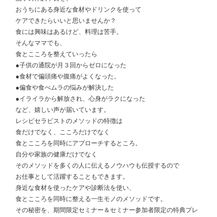
おうちにある身近な食材やドリンクを使って
ケアできたらいいと思いませんか？
食には興味はあるけど、料理は苦手。
そんなママでも、
食とこころを整えていったら
●子供の通院が月３回からゼロになった
●食材で偏頭痛や腹痛がよくなった。
●偏食や食べムラの悩みが解決した
●イライラから解放され、心身がラクになった
など、嬉しい声が届いています。
レシピセラピストのメソッドの特徴は
食だけでなく、こころだけでなく
食とこころを同時にアプローチするところ。
自分や家族の健康だけでなく
そのメソッドを多くの人に伝えるノウハウも伝授するので
お仕事として活躍することもできます。
身近な食材を使ったケアや診断法を使い、
食とこころを同時に整える一生モノのメソッドです。
その秘密を、期間限定セミナー＆セミナー参加者限定の特典プレ