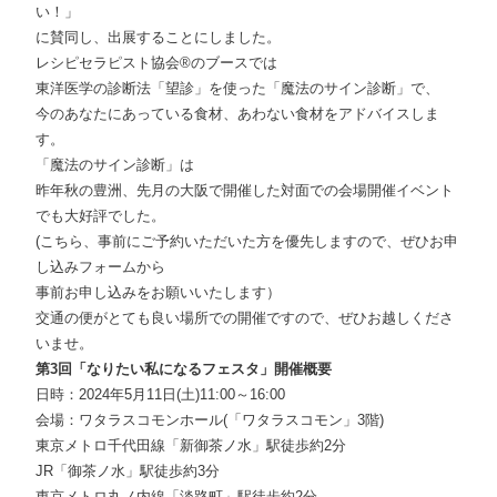
い！」
に賛同し、出展することにしました。
レシピセラピスト協会®︎のブースでは
東洋医学の診断法「望診」を使った「魔法のサイン診断」で、
今のあなたにあっている食材、あわない食材をアドバイスしま
す。
「魔法のサイン診断」は
昨年秋の豊洲、先月の大阪で開催した対面での会場開催イベント
でも大好評でした。
(こちら、事前にご予約いただいた方を優先しますので、ぜひ
お申
し込みフォーム
から
事前お申し込みをお願いいたします）
交通の便がとても良い場所での開催ですので、ぜひお越しくださ
いませ。
第3回「なりたい私になるフェスタ」開催概要
日時：2024年5月11日(土)11:00～16:00
会場：ワタラスコモンホール(「
ワタラスコモン
」3階)
東京メトロ千代田線「新御茶ノ水」駅徒歩約2分
JR「御茶ノ水」駅徒歩約3分
東京メトロ丸ノ内線「淡路町」駅徒歩約2分