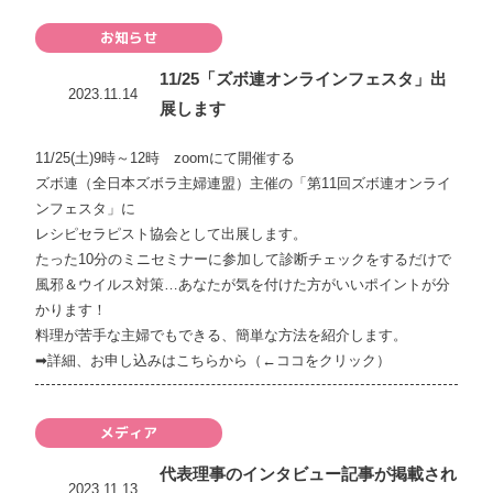
お知らせ
11/25「ズボ連オンラインフェスタ」出
2023.11.14
展します
11/25(土)9時～12時 zoomにて開催する
ズボ連（全日本ズボラ主婦連盟）主催の「
第11回ズボ連オンライ
ンフェスタ
」に
レシピセラピスト協会として出展します。
たった10分のミニセミナーに参加して診断チェックをするだけで
風邪＆ウイルス対策…あなたが気を付けた方がいいポイントが分
かります！
料理が苦手な主婦でもできる、簡単な方法を紹介します。
➡
詳細、お申し込みはこちらから（←ココをクリック）
メディア
代表理事のインタビュー記事が掲載され
2023.11.13