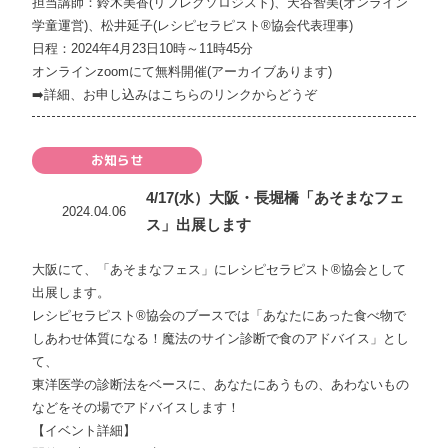
担当講師：鈴木美香(リフレクソロジスト)、天谷智美(オンライン
学童運営)、松井延子(レシピセラピスト®協会代表理事)
日程：2024年4月23日10時～11時45分
オンラインzoomにて無料開催(アーカイブあります)
➡️
詳細、お申し込みはこちらのリンクからどうぞ
お知らせ
4/17(水）大阪・長堀橋「あそまなフェ
2024.04.06
ス」出展します
大阪にて、「あそまなフェス」にレシピセラピスト®協会として
出展します。
レシピセラピスト®協会のブースでは「あなたにあった食べ物で
しあわせ体質になる！魔法のサイン診断で食のアドバイス」とし
て、
東洋医学の診断法をベースに、あなたにあうもの、あわないもの
などをその場でアドバイスします！
【イベント詳細】