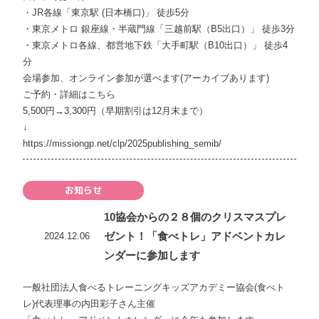
・JR各線「東京駅 (日本橋口)」 徒歩5分
・東京メトロ 銀座線・半蔵門線「三越前駅（B5出口）」 徒歩3分
・東京メトロ各線、都営地下鉄「大手町駅（B10出口）」 徒歩4
分
会場参加、オンライン参加が選べます(アーカイブあります)
ご予約・詳細はこちら
5,500円→3,300円（早期割引は12月末まで）
↓
https://missiongp.net/clp/2025publishing_semib/
お知らせ
10協会からの２８個のクリスマスプレ
ゼント！「食べトレ」アドベントカレ
2024.12.06
ンダーに参加します
一般社団法人食べるトレーニングキッズアカデミー協会(食べト
レ)代表理事の内田彩子さん主催