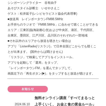
シンガーソングライター 谷有由子
あそびスタイル診断士 いせやさえこ
ゲスト：松井延子(レシピセラピスト協会代表理事)
■放送局 レインボータウンFM88.5MHz
お手持ちのラジオで「FM88.5MHz」に合わせて聴くことができる
エリア：江東区(臨海副都心含)および中央区、港区、千代田区、
台東区、墨田区、江戸川区、品川区のそれぞれの一部地域
■それ以外のエリアから放送を聴きたい場合は
アプリ「ListenRadio(リスラジ)」で日本全国どこからでも聴くこ
とが出来ます。 (国外からは聞けません)
「リスラジ」で検索してアプリをインストール、
アプリを起動して「選局」をタップ、
「レインボータウンFM」を選んでタップして、
画面左下の「再生ボタン(▶️)」をタップすると放送が聴けます。
お知らせ
無料オンライン講座「すべてまるっと
上手くいく、 お金と食の黄金ルール」
2024.06.10