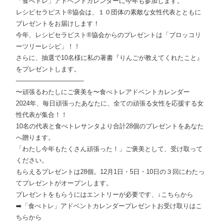
「食べトレ」アドベントカレンダーに今年も参加します。
レシピセラピスト®︎協会は、１０団体の素敵な女性代表とともに
プレゼントをお届けします！
今年、レシピセラピスト®協会からのプレゼントは「ブロッコリ
ーツリーレシピ」！！
さらに、抽選で10名様に私の著書『りんごが教えてくれたこと』
をプレゼントします。
——————————–
〜頑張るわたしにご褒美を〜食べトレアドベントカレンダー
2024年、毎日頑張ったあなたに、全ての頑張る女性を応援する女
性代表が集合！！
10名の代表と食べトレサンタより合計28個のプレゼントをあなた
へ贈ります。
「わたし今年もたくさん頑張った！」ご褒美として、受け取って
ください。
もらえるプレゼントは28個。12月1日・5日・10日の３回にわたっ
てプレゼントがオープンします。
プレゼントをもらうにはエントリーが必要です、↓こちらから
➡️「食べトレ」アドベントカレンダープレゼントお受け取りはこ
ちらから