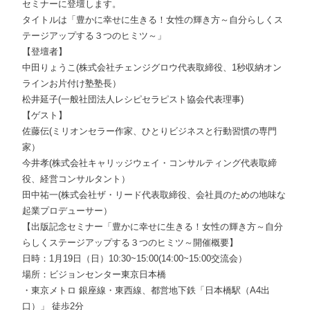
セミナーに登壇します。
タイトルは「豊かに幸せに生きる！女性の輝き方～自分らしくス
テージアップする３つのヒミツ～」
【登壇者】
中田りょうこ(株式会社チェンジグロウ代表取締役、1秒収納オン
ラインお片付け塾塾長）
松井延子(一般社団法人レシピセラピスト協会代表理事)
【ゲスト】
佐藤伝(ミリオンセラー作家、ひとりビジネスと行動習慣の専門
家）
今井孝(株式会社キャリッジウェイ・コンサルティング代表取締
役、経営コンサルタント）
田中祐一(株式会社ザ・リード代表取締役、会社員のための地味な
起業プロデューサー）
【出版記念セミナー「豊かに幸せに生きる！女性の輝き方～自分
らしくステージアップする３つのヒミツ～開催概要】
日時：1月19日（日）10:30~15:00(14:00~15:00交流会）
場所：ビジョンセンター東京日本橋
・東京メトロ 銀座線・東西線、都営地下鉄「日本橋駅（A4出
口）」 徒歩2分