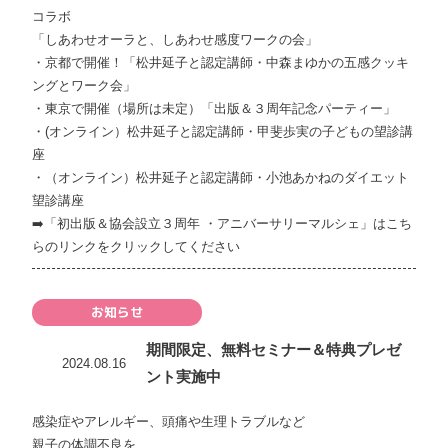
コラボ
「しあわせオーラと、しあわせ感度ワークの会」
​・京都で開催！「松井延子と認定講師・中森まゆかの五感クッキ
ングとワーク会」
​・東京で開催（場所は未定）「出版＆３周年記念パーティー」
・(オンライン）松井延子と認定講師・甲斐歩実の子どもの望診講
座
・（オンライン）松井延子と認定講師・小池あかねのダイエット
望診講座
➡️
「初出版＆協会設立３周年 ・アニバーサリーマルシェ」はこち
らのリンクをクリックしてください
お知らせ
期間限定、無料セミナー＆特典プレゼ
2024.08.16
ント実施中
感染症やアレルギー、頭痛や生理トラブルなど
親子の体調不良を、