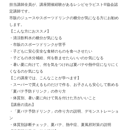
担当講師全員が、講座開催経験があるレシピセラピスト®協会認
定講師です。
市販のジュースやスポーツドリンクの糖分が気になる方にお勧め
します。
【こんな方におススメ】
・清涼飲料水の糖分が気になる
・市販のスポーツドリンクが苦手
・子どもに安心安全な食材のものを食べさせたい
・子どもの水分補給、何を飲ませたらいいのか気になる
・暑い夏に向けて、何を気をつければ夏バテや熱中症になりにく
くなるのか気になる
【この講座では、こんなことが学べます】
・スーパーで買えるものだけで作る、お子さんも安心して飲める
「夏バテ予防ドリンク」の作り方
・体質別、暑い夏に向けて気を付けた方がいいこと
【講座の流れ】
・「夏バテ予防ドリンク」の作り方の説明、デモンストレーショ
ン
・体質別診断チェック、夏バテ、熱中症、夏風邪対策の説明