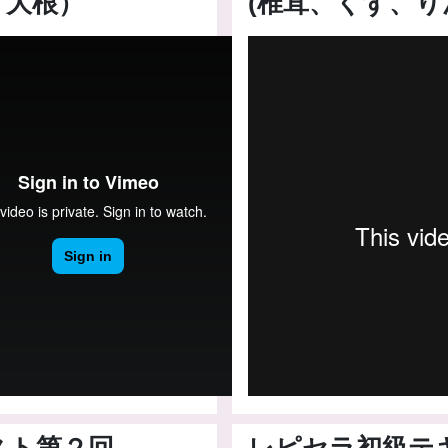
、大根）
(椎茸、くず、
スト第２回
レピセラ初級テ