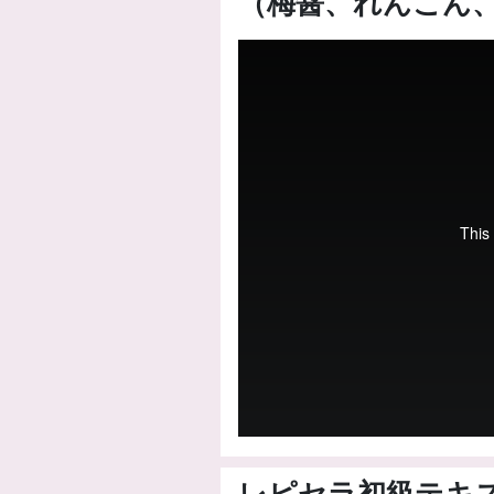
（梅醤、れんこん
レピセラ初級テキ