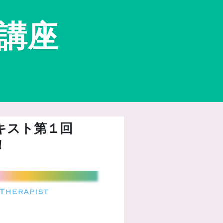
成講座
キスト第１回
！