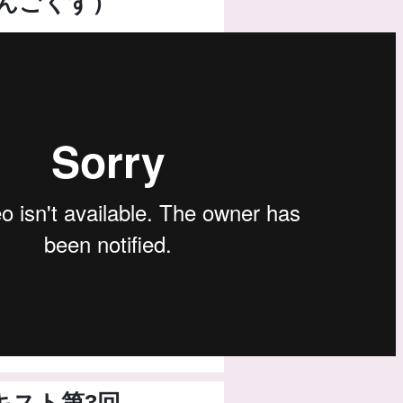
りんごくず）
キスト第3回